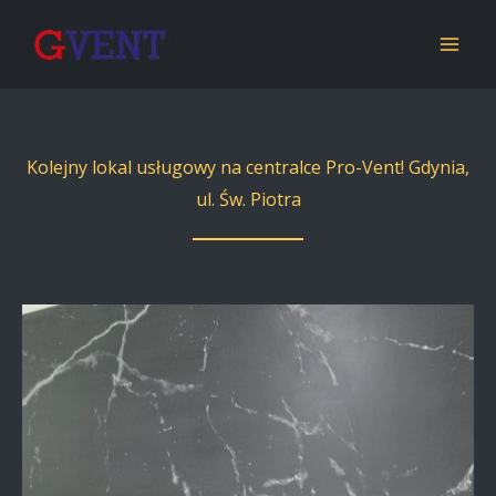
Przejdź
do
Mai
treści
Men
Kolejny lokal usługowy na centralce Pro-Vent! Gdynia,
ul. Św. Piotra